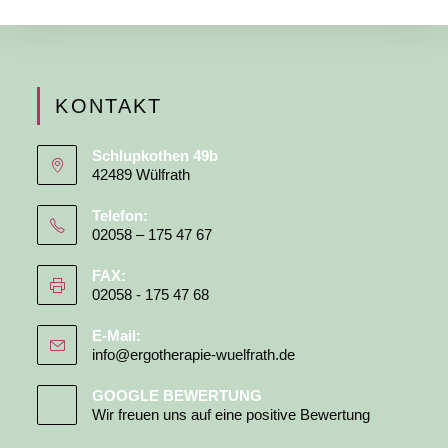
KONTAKT
Schlupkothen 49b
42489 Wülfrath
Telefon:
02058 – 175 47 67
FAX:
02058 - 175 47 68
E-Mail:
info@ergotherapie-wuelfrath.de
GOOGLE BEWERTUNG
Wir freuen uns auf eine positive Bewertung