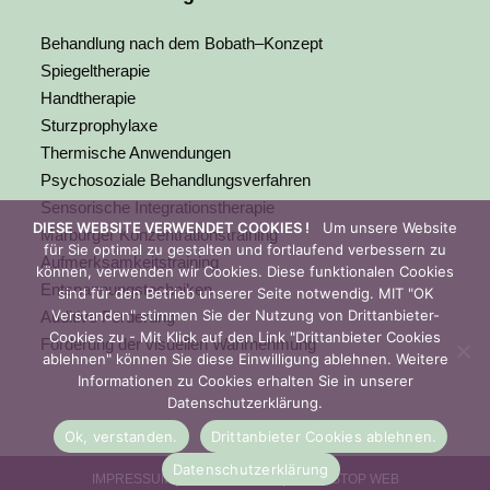
Behandlung nach dem Bobath–Konzept
Spiegeltherapie
Handtherapie
Sturzprophylaxe
Thermische Anwendungen
Psychosoziale Behandlungsverfahren
Sensorische Integrationstherapie
DIESE WEBSITE VERWENDET COOKIES !
Um unsere Website
Marburger Konzentrationstraining
für Sie optimal zu gestalten und fortlaufend verbessern zu
Aufmerksamkeitstraining
können, verwenden wir Cookies. Diese funktionalen Cookies
Entspannungstechniken
sind für den Betrieb unserer Seite notwendig. MIT "OK
Verstanden" stimmen Sie der Nutzung von Drittanbieter-
Auditive Förderung
Cookies zu - Mit Klick auf den Link "Drittanbieter Cookies
Förderung der visuellen Wahrnehmung
ablehnen" können Sie diese Einwilligung ablehnen. Weitere
Informationen zu Cookies erhalten Sie in unserer
Datenschutzerklärung.
Ok, verstanden.
Drittanbieter Cookies ablehnen.
Datenschutzerklärung
IMPRESSUM |
DATENSCHUTZ |
© NONSTOP WEB