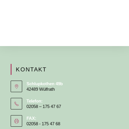
KONTAKT
Schlupkothen 49b
42489 Wülfrath
Telefon:
02058 – 175 47 67
FAX:
02058 - 175 47 68